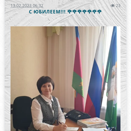
13.02.2023 06:32
23
С ЮБИЛЕЕМ!!! 🌹🌹🌹🌹🌹🌹🌹