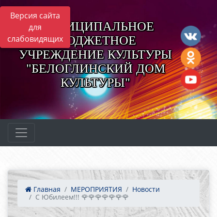
Версия сайта
МУНИЦИПАЛЬНОЕ
для
БЮДЖЕТНОЕ
слабовидящих
УЧРЕЖДЕНИЕ КУЛЬТУРЫ
"БЕЛОГЛИНСКИЙ ДОМ
КУЛЬТУРЫ"
Главная
МЕРОПРИЯТИЯ
Новости
С Юбилеем!!! 🌹🌹🌹🌹🌹🌹🌹