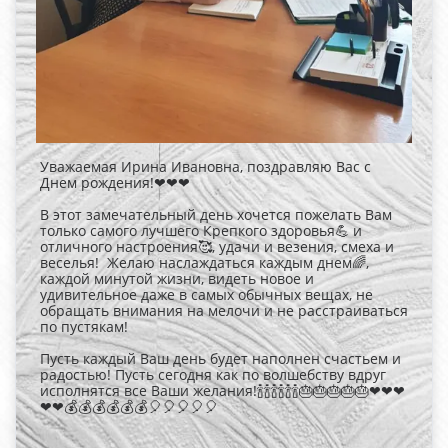
Уважаемая Ирина Ивановна, поздравляю Вас с
Днем рождения!❤❤❤
В этот замечательный день хочется пожелать Вам
только самого лучшего Крепкого здоровья💪 и
отличного настроения🥰, удачи и везения, смеха и
веселья! Желаю наслаждаться каждым днем🌈,
каждой минутой жизни, видеть новое и
удивительное даже в самых обычных вещах, не
обращать внимания на мелочи и не расстраиваться
по пустякам!
Пусть каждый Ваш день будет наполнен счастьем и
радостью! Пусть сегодня как по волшебству вдруг
исполнятся все Ваши желания!🍾🍾🍾🍾🍾🍾🎂🎂🎂🎂🎂❤❤❤
❤❤💰💰💰💰💰💰🎈🎈🎈🎈🎈