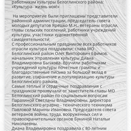
работникам культуры Белоглинского района:
«Культура- жизнь моя!»
На мероприятие были приглашены представители
районной администрации, председатель совета
молодых депутатов Ярешко М.Н., ветераны отрасли,
главы сельских поселений, работники учреждений
культуры, участники художественной
самодеятельности.
С профессиональным праздником всех работников
отрасли культура поздравили: глава МО
Белоглинский район Олег Викторович Ефимов,
начальник Управления культуры Диана
Владимировна Бычкова. Вручили работникам
учреждений культуры почетные грамоты и
благодарственные письма за большой вклад в
развитие, сохранение и популяризацию культуры
Белоглинского района.
Самые тёплые и сердечные поздравления с
праздником прозвучали от заместителя главы МО
Белоглинский район по социальным вопросам
Парахиной Светланы Владимировны, директора
Белоглинского аграрно - технического техникума
Павловой Марины Ивановна, Председателя совета
ветеранов войны, труда, вооруженных сил и
правоохранительных органов Буниной Натальи
Николаевны.
Диана Владимировна поздравила с 80-летним