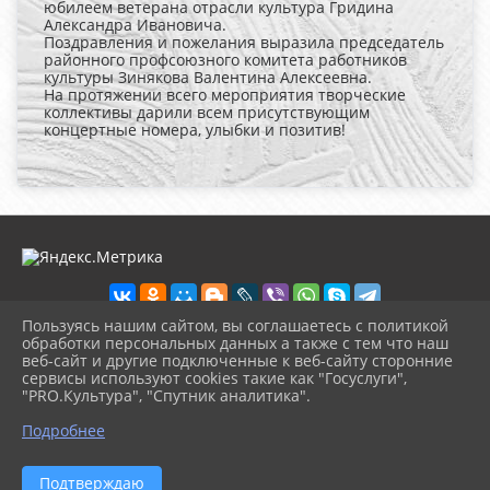
юбилеем ветерана отрасли культура Гридина
Александра Ивановича.
Поздравления и пожелания выразила председатель
районного профсоюзного комитета работников
культуры Зинякова Валентина Алексеевна.
На протяжении всего мероприятия творческие
коллективы дарили всем присутствующим
концертные номера, улыбки и позитив!
Пользуясь нашим сайтом, вы соглашаетесь с политикой
обработки персональных данных а также с тем что наш
веб-сайт и другие подключенные к веб-сайту сторонние
2026 г. dk-belglin.kultura23.ru
сервисы используют cookies такие как "Госуслуги",
Вход
"PRO.Культура", "Спутник аналитика".
Карта сайта
^
Политика обработки персональных данных
Подробнее
Сделано на KubCMS
Разработка и поддержка
Подтверждаю