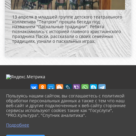
13 апреля в младшей группе детского театрального
коллектива "Театрон" прошла беседа под
названием "Пасхальные традиции". Ребята
познакомились с историей главного христианского
праздника Пасхи, рассказали о своих семейных
традициях, узнали о пасхальных играх.
Пользуясь нашим сайтом, вы соглашаетесь с политикой
обработки персональных данных а также с тем что наш
веб-сайт и другие подключенные к веб-сайту сторонние
2026 г. dk-belglin.kultura23.ru
сервисы используют cookies такие как "Госуслуги",
Вход
"PRO.Культура", "Спутник аналитика".
Карта сайта
^
Политика обработки персональных данных
Подробнее
Сделано на KubCMS