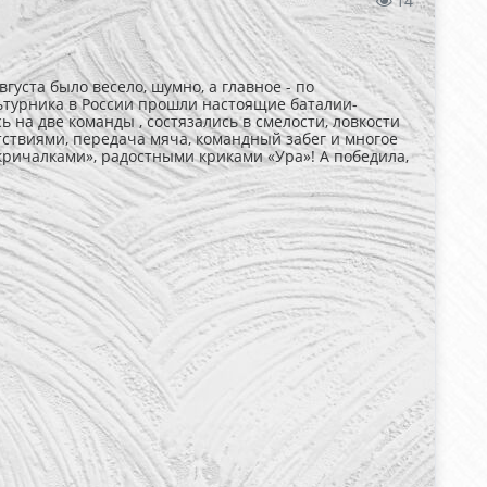
14
уста было весело, шумно, а главное - по
ьтурника в России прошли настоящие баталии-
 на две команды , состязались в смелости, ловкости
тствиями, передача мяча, командный забег и многое
ричалками», радостными криками «Ура»! А победила,