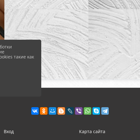
ботки
ие
okies такие как
Вход
Карта сайта