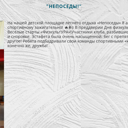
"НЕПОСЕДЫ!"
На нашей детской площадке летнего отдыха «Непоседы» 8 авг
спортивному зажигательно! 🔥⛹‍♀ В преддверии Дня физкул
Весёлые старты «ФизкультУРА»!Участники клуба, разбившись
и сноровке. Эстафета была очень насыщенной: бег с препя
другое! Ребята подбадривали свои команды спортивными «к
конечно же, дружба!