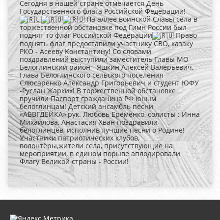
Сегодня в нашей стране отмечается День
Государственного флага Российской Федерации!
На аллее воинской Славы села в
торжественной обстановке под Гимн России был
поднят то флаг Российской Федерации
Право
поднять флаг предоставили участнику СВО, казаку
РКО - Асееву Константину! Со словами
поздравлений выступили заместитель Главы МО
Белоглинский район - Яшкин Алексей Валерьевич,
Глава Белоглинского сельского поселения-
Слюсаренко Александр Григорьевич и студент ЮФУ
-Руслан Жарких! В торжественной обстановке
вручили Паспорт гражданина РФ юным
белоглинцам! Детский ансамбль песни
«АБВГДЕЙКА»,рук. Любовь Ерёменко, солисты : Инна
Михайлова, Анастасия Хван поздравили
белоглинцев, исполнив лучшие песни о Родине!
Участники патриотических клубов,
волонтёры,жители села, присутствующие на
мероприятии, в едином порыве аплодировали
Флагу Великой страны - России!