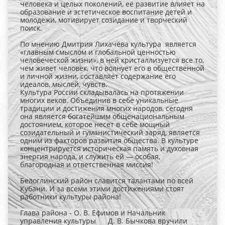
человека и целых поколений, её развитие влияет на
образование и эстетическое воспитание детей и
молодежи, мотивирует созидание и творческий
поиск.
По мнению Дмитрия Лихачёва культура является
«главным смыслом и глобальной ценностью
человеческой жизни», в ней кристаллизуется все то,
чем живет человек, что волнует его в общественной
и личной жизни, составляет содержание его
идеалов, мыслей, чувств.
Культура России складывалась на протяжении
многих веков. Объединив в себе уникальные
традиции и достижения многих народов, сегодня
она является богатейшим общенациональным
достоянием, которое несет в себе мощный
созидательный и гуманистический заряд, является
одним из факторов развития общества. В культуре
концентрируется историческая память и духовная
энергия народа, и служить ей — особая,
благородная и ответственная миссия!
Белоглинский район славится талантами по всей
Кубани. И за всеми этими достижениями стоят
работники культуры района!
Глава района - О. В. Ефимов и Начальник
управления культуры Д. В. Бычкова вручили