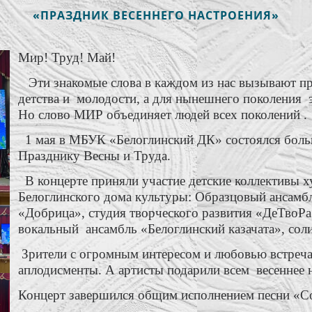
«ПРАЗДНИК ВЕСЕННЕГО НАСТРОЕНИЯ»
Мир! Труд! Май!
Эти знакомые слова в каждом из нас вызывают при
детства и молодости, а для нынешнего поколения 
Но слово МИР объединяет людей всех поколений .
1 мая в МБУК «Белоглинский ДК» состоялся боль
Празднику Весны и Труда.
В концерте приняли участие детские коллективы х
Белоглинского дома культуры: Образцовый ансамбл
«Добрица», студия творческого развития «ДеТвоР
вокальный ансамбль «Белоглинский казачата», сол
Зрители с огромным интересом и любовью встреча
аплодисменты. А артисты подарили всем весеннее 
Концерт завершился общим исполнением песни «С