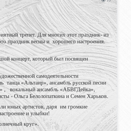
17
ятный трепет. Для многих этот праздник- из
это праздник весны и хорошего настроения.
шой концерт, который был посвящен
удожественной самодеятельности
ь танца «Альтаир», ансамбль русской песни
а» , вокальный ансамбль «АБВГДейка»,
исты - Ольга Белолопаткина и Семен Харьков.
ли юных артистов, даря им громкие
настроение и улыбки!
олнечный круг».