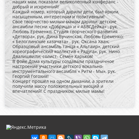
наших мам, показали великолепный конферанс -
добрый и искренний!
Каждый номер, который дарили дети, был ярким,
насыщенным, интересным и позитивным!
Своё творчество милым мамам дарили: детские
ансамбли песни «Добрица» и « АБВГДейка» , рук.
Любовь Ерёменко; Студия творческого развития
«Детвора», рук. Дина Бучинская, Любовь Ерёменко;
« Белоглинские казачата» , рук. Оксана Хван;
Образцовый ансамбль танца « Альтаир», детский
хореографический коллектив « Радуга», рук. Нино
Двалишвили; солист- Семён Харьков!
В фойе Дома культуры создавали праздничное
настроение участники детского вокально-
инструментального ансамбля « Ритм - Мы», рук.
Георгий Гогохия!
Концерт прошёл на одном дыхании, а зрители
получили массу положительных эмоций и
впечатлений! С праздником, милые мамы!