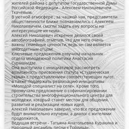
жителей района с депутатом Государственной Думы
Российской Федерации - Алексеем Николаевичем
Ткачёвым.
В уютной атмосфере , за чашкой чая, представители
общественности ближе познакомились с Алексеем
Николаевичем, смогли задать ему вопросы на
интересующие их темы.
Алексей Николаевич искренне делился своей
автобиографией, отметив, что для него очень
важны семейные ценности, ведь он сам является
многодетным отцом!
Ключевые предложения озвучила начальник
отдела молодёжной политики Анастасия
Сурманидзе.
Она выступила с инициативой рассмотреть
возможность присвоения статуса «Студенческая
семья» с предоставлением соответствующих льгот,
а также поддержать реализацию инициативы
«Молодой специалист на селе». Кроме того,
прозвучало предложение о софинансировании
строительства многофункционального центра для
молодёжи, который станет местом для общения,
развития и реализации новых идей.
Алексей Николаевич заверил, что все предложения
будут внимательно изучены, а диалог с жителями
продолжится.
Ведущая встречи - Татьяна Анатольевна Куракина и
Народный ансамбль песни « Горлица»,